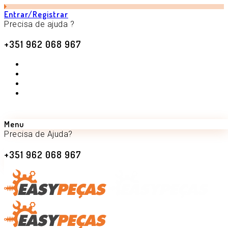
Entrar/Registrar
Precisa de ajuda ?
+351 962 068 967
Menu
Precisa de Ajuda?
O seu carrinho está vazio.
+351 962 068 967
Voltar para a loja
Precisa de Ajuda?
+351 962 068 967
Pesquisar
Pesquisa