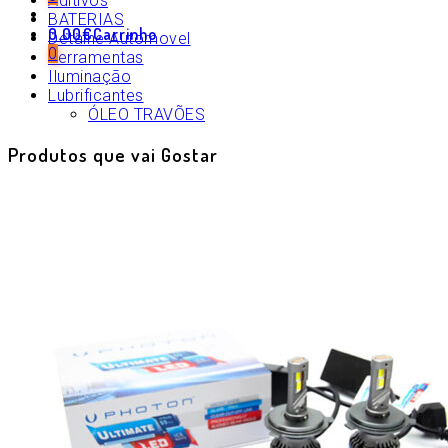
Aditivos
BATERIAS
0.00
€
Carrinho
Detalhe Automovel
0
Ferramentas
Iluminação
Lubrificantes
ÓLEO TRAVÕES
Produtos que vai Gostar