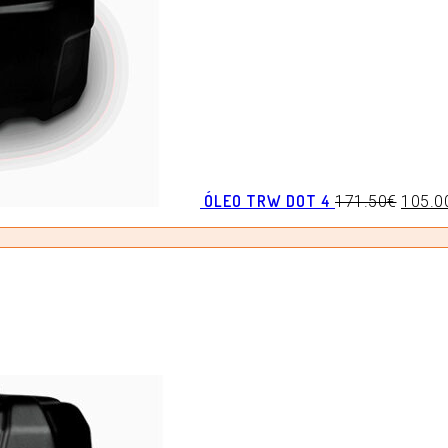
ÓLEO TRW DOT 4
171.50
€
105.0