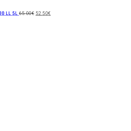
0 LL 5L
65.00
€
52.50
€