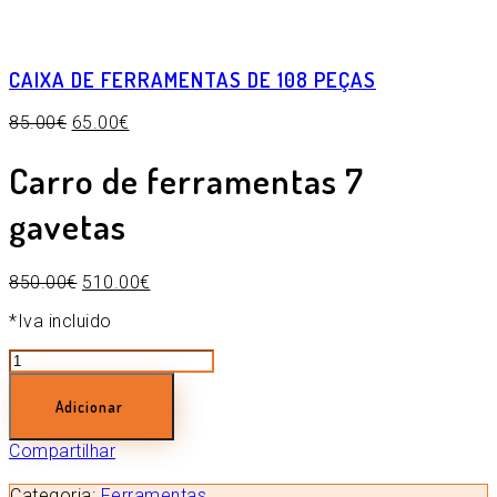
CAIXA DE FERRAMENTAS DE 108 PEÇAS
85.00
€
65.00
€
Carro de ferramentas 7
gavetas
850.00
€
510.00
€
*Iva incluido
Quantidade
de
Carro
Adicionar
de
ferramentas
Compartilhar
7
gavetas
Categoria:
Ferramentas