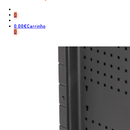
0
0.00
€
Carrinho
0