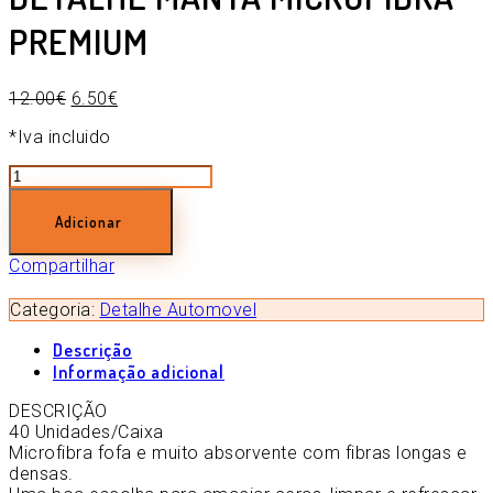
PREMIUM
12.00
€
6.50
€
*Iva incluido
Quantidade
de
DETALHE
Adicionar
MANTA
MICROFIBRA
Compartilhar
PREMIUM
Categoria:
Detalhe Automovel
Descrição
Informação adicional
DESCRIÇÃO
40 Unidades/Caixa
Microfibra fofa e muito absorvente com fibras longas e
densas.