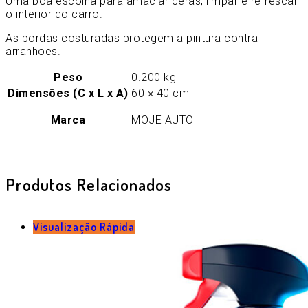
Uma boa escolha para amaciar ceras, limpar e refrescar
o interior do carro.
As bordas costuradas protegem a pintura contra
arranhões.
Peso
0.200 kg
Dimensões (C x L x A)
60 × 40 cm
Marca
MOJE AUTO
Produtos Relacionados
Visualização Rápida