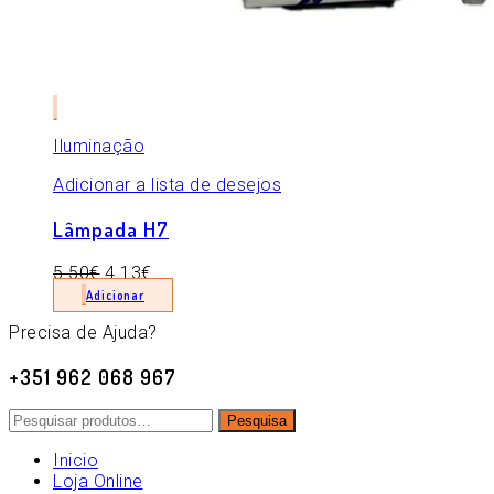
Iluminação
Adicionar a lista de desejos
Lâmpada H7
5.50
€
4.13
€
Adicionar
Precisa de Ajuda?
+351 962 068 967
Pesquisar
Pesquisa
por:
Inicio
Loja Online