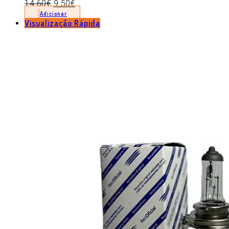
14.60
€
9.50
€
Adicionar
Visualização Rápida