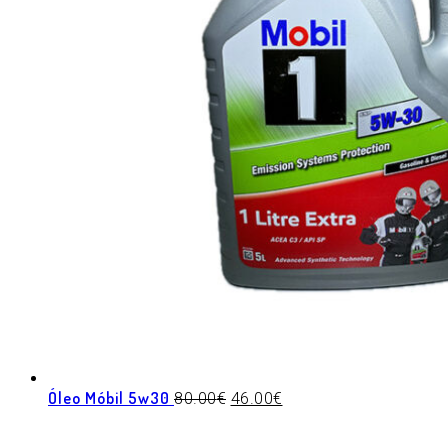
Óleo Móbil 5w30
80.00
€
46.00
€