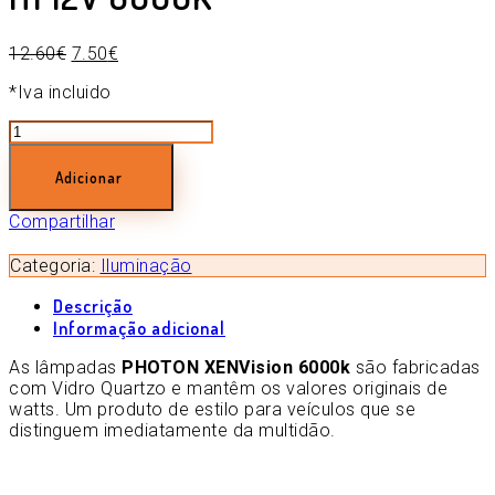
12.60
€
7.50
€
*Iva incluido
Quantidade
de
H1
Adicionar
12V
6000K
Compartilhar
Categoria:
Iluminação
Descrição
Informação adicional
As lâmpadas
PHOTON XENVision 6000k
são fabricadas
com Vidro Quartzo e mantêm os valores originais de
watts. Um produto de estilo para veículos que se
distinguem imediatamente da multidão.