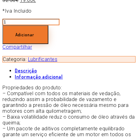
32.50
€
19.60
€
*Iva Incluido
Quantidade
de
ÓLEO
Adicionar
MANNOL
15W40
Compartilhar
5L
Categoria:
Lubrificantes
Descrição
Informação adicional
Propriedades do produto:
– Compatível com todos os materiais de vedação,
reduzindo assim a probabilidade de vazamento e
garantindo a pressão de óleo necessária mesmo para
motores com alta quilometragem;
– Baixa volatilidade reduz o consumo de óleo através da
queima;
– Um pacote de aditivos completamente equilibrado
garante um serviço eficiente de um motor em todos os