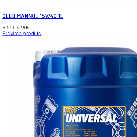
ÓLEO MANNOL 15W40 1L
8.50
€
4.90
€
Próximo produto