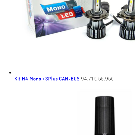
Kit H4 Mono +3Plus CAN-BUS
94.71
€
55.95
€